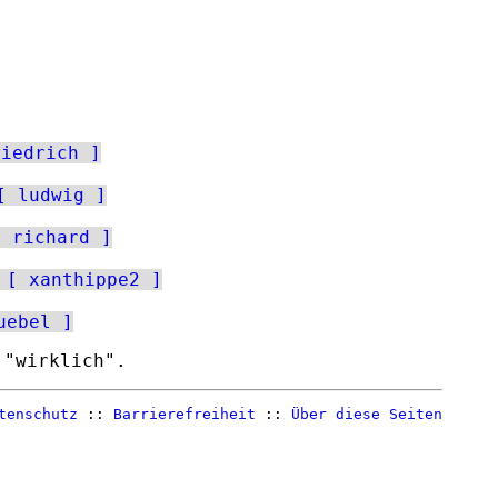
riedrich
ludwig
richard
xanthippe2
uebel
 "wirklich".
tenschutz
::
Barrierefreiheit
::
Über diese Seiten