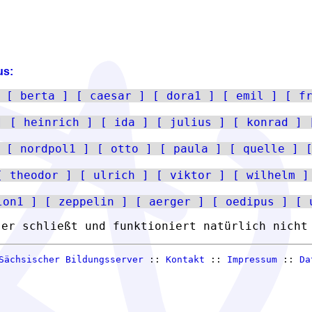
us:
berta
caesar
dora1
emil
f
heinrich
ida
julius
konrad
nordpol1
otto
paula
quelle
theodor
ulrich
viktor
wilhelm
lon1
zeppelin
aerger
oedipus
ser schließt und funktioniert natürlich nicht
Sächsischer Bildungsserver
::
Kontakt
::
Impressum
::
Da